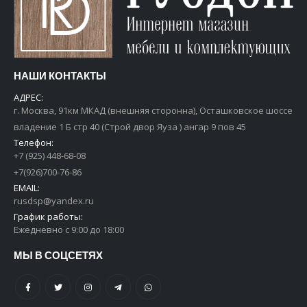
НАШИ КОНТАКТЫ
АДРЕС:
г. Москва, 91км МКАД (внешняя сторонна), Осташковское шоссе
владение 1 Б стр 40 (Строй двор Яуза ) ангар 9 пов 45
Телефон:
+7 (925) 448-68-08
+7(926)700-76-86
EMAIL:
rusdsp@yandex.ru
График работы:
Ежедневно с 9:00 до 18:00
МЫ В СОЦСЕТЯХ
Ролики для шкафа купе асимметричные
Ролики для шкафа купе асимметричные
0
out of 5
0
out of 5
500
руб
500
руб