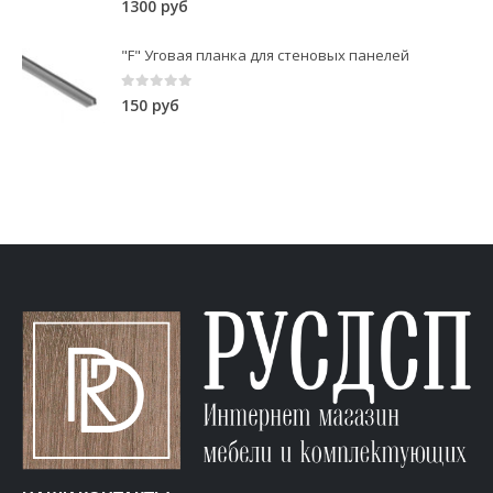
1300
руб
"F" Уговая планка для стеновых панелей
0
out of 5
150
руб