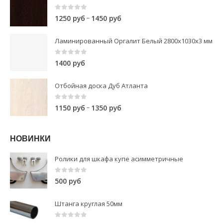
0
out of 5
–
1250
руб
1450
руб
Ламинированный Оргалит Белый 2800х1030х3 мм
0
out of 5
1400
руб
Отбойная доска Дуб Атланта
0
out of 5
–
1150
руб
1350
руб
НОВИНКИ
Ролики для шкафа купе асимметричные
0
out of 5
500
руб
Штанга круглая 50мм
0
out of 5