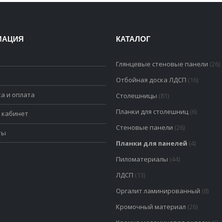
МАЦИЯ
КАТАЛОГ
я
Глянцевые стеновые панели
(26)
Отбойная доска ЛДСП
(16)
а и оплата
Столешницы
(81)
Планки для столешниц
(6)
 кабинет
Стеновые панели
(26)
ты
Планки для панелей
(4)
Пиломатериалы
(44)
ЛДСП
(13)
Оргалит ламинированный
(8)
Кромочный материал
(26)