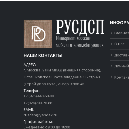
ИНФОР
Главна
О нас
Доставк
НАШИ КОНТАКТЫ
АДРЕС:
Личный
г. Москва, 91км МКАД (внешняя сторонна),
Осташковское шоссе владение 1 Б стр 40
Контак
(Строй двор Яуза ) ангар 9 пов 45
Телефон:
+7 (925) 448-68-08
+7(926)700-76-86
EMAIL:
rusdsp@yandex.ru
График работы:
Ежедневно с 9:00 до 18:00