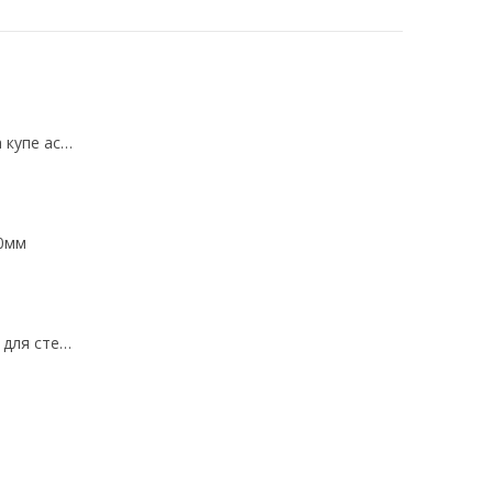
Ролики для шкафа купе асимметричные
50мм
"F" Уговая планка для стеновых панелей