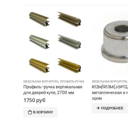
ИЛЬ-РУЧКА
МЕБЕЛЬНАЯ ФУРНИТУРА
,
СИСТЕМА ДЖОКЕР И УНО
МЕБЕЛЬНАЯ ФУРНИТУРА
кальная
R12M/R13M(JGP12/14C) муфта
Ролики для шкафа
 мм
металлическая и ножка М10
накладные
хром
1250
руб
ПОДРОБНЕЕ
В КОРЗИНУ