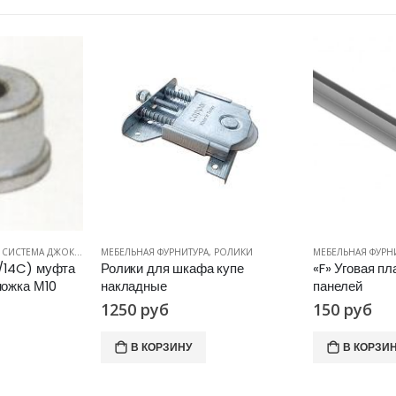
,
РОЛИКИ
МЕБЕЛЬНАЯ ФУРНИТУРА
,
ПЛАНКИ ДЛЯ ПАНЕЛЕЙ
МЕБЕЛЬНАЯ ФУРН
 купе
«F» Уговая планка для стеновых
R43M (UN15) 
панелей
подвижный х
150
руб
ПОДРОБН
В КОРЗИНУ