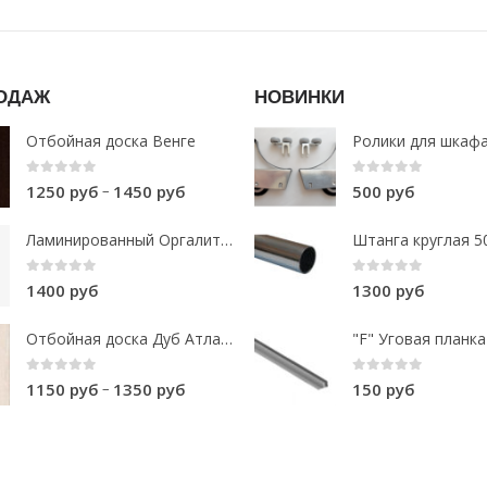
РОДАЖ
НОВИНКИ
Отбойная доска Венге
0
out of 5
0
out of 5
–
1250
руб
1450
руб
500
руб
Ламинированный Оргалит Белый 2800х1030х3 мм
Штанга круглая 
0
out of 5
0
out of 5
1400
руб
1300
руб
Отбойная доска Дуб Атланта
0
out of 5
0
out of 5
–
1150
руб
1350
руб
150
руб