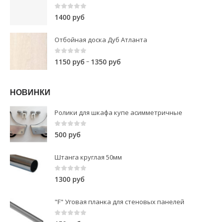
0
out of 5
1400
руб
Отбойная доска Дуб Атланта
0
out of 5
–
1150
руб
1350
руб
НОВИНКИ
Ролики для шкафа купе асимметричные
0
out of 5
500
руб
Штанга круглая 50мм
0
out of 5
1300
руб
"F" Уговая планка для стеновых панелей
0
out of 5
150
руб