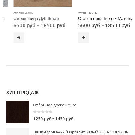
СТОЛЕШНИЦЫ
СТОЛЕШНИЦЫ
Столешница Дуб Вотан
Столешница Белый Матовый
6500
руб
–
18500
руб
5600
руб
–
18500
руб
ХИТ ПРОДАЖ
Отбойная доска Венге
0
out of 5
–
1250
руб
1450
руб
Ламинированный Оргалит Белый 2800х1030х3 мм